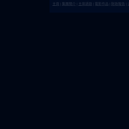
主頁
|
集團簡介
|
主席語錄
|
電影作品
|
財政報告
|