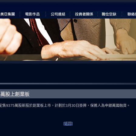
75萬股上創業板
35元配售9375萬股新股於創業板上市，計劃於3月30日掛牌，保薦人為申銀萬國融資。
[返回]