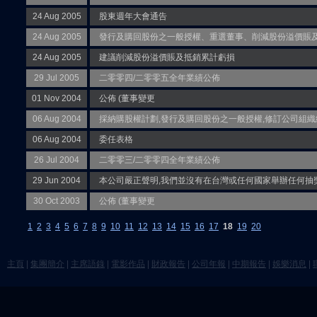
24 Aug 2005
股東週年大會通告
24 Aug 2005
發行及購回股份之一般授權、重選董事、削減股份溢價賬
24 Aug 2005
建議削減股份溢價賬及抵銷累計虧損
29 Jul 2005
二零零四/二零零五全年業績公佈
01 Nov 2004
公佈 (董事變更
06 Aug 2004
採納購股權計劃,發行及購回股份之一般授權,修訂公司組織
06 Aug 2004
委任表格
26 Jul 2004
二零零三/二零零四全年業績公佈
29 Jun 2004
本公司嚴正聲明,我們並沒有在台灣或任何國家舉辦任何抽
30 Oct 2003
公佈 (董事變更
1
2
3
4
5
6
7
8
9
10
11
12
13
14
15
16
17
18
19
20
主頁
|
集團簡介
|
主席語錄
|
電影作品
|
財政報告
|
公司年報
|
中期報告
|
娛樂消息
|