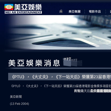
《PTU》，《大丈夫》，《下一站天后》榮獲第23屇香
《PTU》，《大丈夫》，《下一站天后》榮獲第23屇香港電影金像獎多項提
片名
PTU
大丈夫
下一站天后
入圍獎項
最佳電影 (美
最佳導演 (杜琪
最佳編劇 (游
最佳男主角 (
最佳女配角 (
最佳攝影 (鄭兆
最佳剪接 (羅永
最佳原創電影音
最佳音響效果 
最佳視覺效果 
最佳新演員 -
最佳男配角 (
最佳新導演 (
最佳原創電影
美亞新聞
(13 Feb 2004)