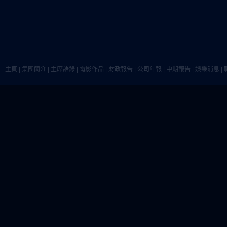
主頁
|
集團簡介
|
主席語錄
|
電影作品
|
財政報告
|
公司年報
|
中期報告
|
娛樂消息
|