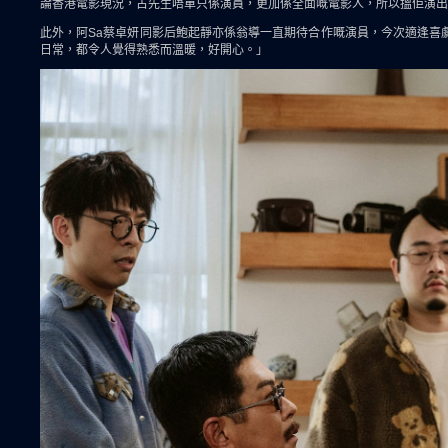
論香港電影現況，古先生唔單只係演員，更加係全面嘅電影人，所以搵佢演出
此外，阿Sa蔡卓妍同影后鮑起靜亦係翁導一直期待合作嘅演員，今次適逢喜
日常，都令人覺得熟悉而溫暖，好開心。」