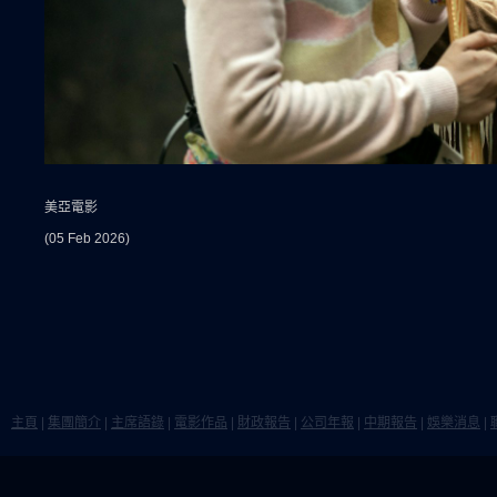
美亞電影
(05 Feb 2026)
主頁
|
集團簡介
|
主席語錄
|
電影作品
|
財政報告
|
公司年報
|
中期報告
|
娛樂消息
|