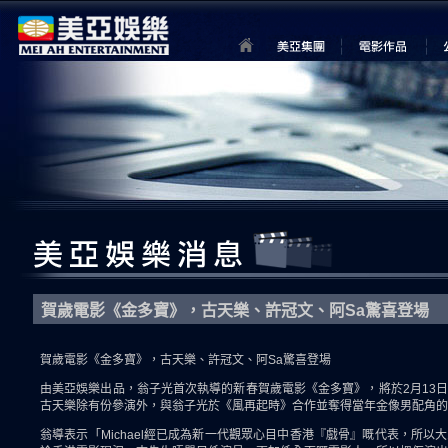
賀歲電影《金多寶》，古天樂、許冠文、阿Sa驚喜登場
賀歲電影《金多寶》，古天樂、許冠文、阿Sa驚喜登場
由美亞娛樂出品，翁子光首次執導的新春賀歲電影《金多寶》，將於2月13日
古天樂除有份參演外，與翁子光於《風再起時》合作並奪得當年金像男配角的Mi
翁導表示「Michael經已成為新一代觀眾心目中香港『戲骨』嘅代表，所以