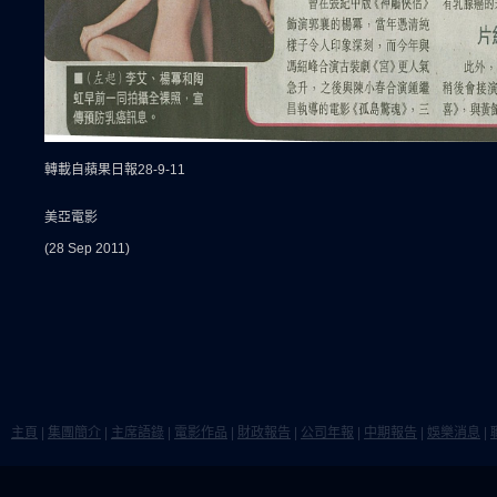
轉載自蘋果日報28-9-11
美亞電影
(28 Sep 2011)
主頁
|
集團簡介
|
主席語錄
|
電影作品
|
財政報告
|
公司年報
|
中期報告
|
娛樂消息
|