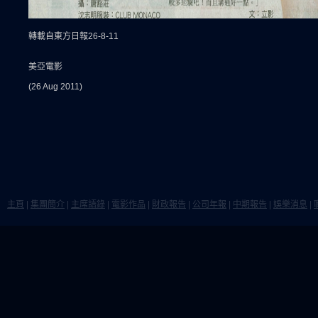
轉載自東方日報26-8-11
美亞電影
(26 Aug 2011)
主頁
|
集團簡介
|
主席語錄
|
電影作品
|
財政報告
|
公司年報
|
中期報告
|
娛樂消息
|