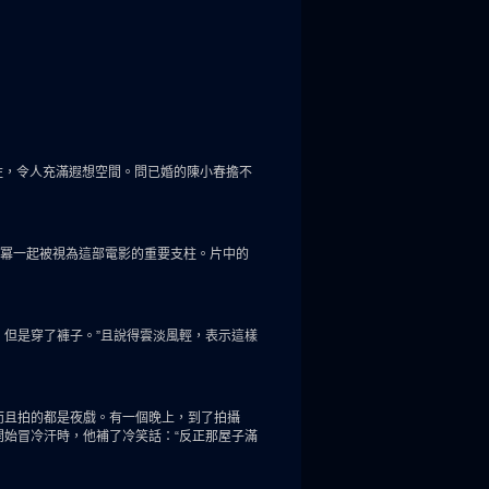
住，令人充滿遐想空間。問已婚的陳小春擔不
冪一起被視為這部電影的重要支柱。片中的
，但是穿了褲子。”且說得雲淡風輕，表示這樣
而且拍的都是夜戲。有一個晚上，到了拍攝
開始冒冷汗時，他補了冷笑話：“反正那屋子滿