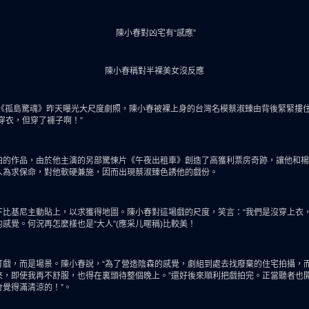
陳小春對凶宅有“感應”
陳小春稱對半裸美女沒反應
影《孤島驚魂》昨天曝光大尺度劇照，陳小春被裸上身的台灣名模蔡淑臻由背後緊緊摟
穿衣，但穿了褲子啊！”
拍的作品，由於他主演的另部驚悚片《午夜出租車》創造了高獲利票房奇跡，讓他和楊
衆人為求保命，對他軟硬兼施，因而出現蔡淑臻色誘他的戲份。
比基尼主動貼上，以求獲得地圖。陳小春對這場戲的尺度，笑言：“我們是沒穿上衣
的感覺。何況再怎麼樣也是“大人”(應采儿暱稱)比較美！
打戲，而是場景。陳小春說，“為了營造陰森的感覺，劇組到處去找廢棄的住宅拍攝，
，即使我再不舒服，也得在裏頭待整個晚上。”還好後來順利把戲拍完。正當聽者也
覺得滿清涼的！”。