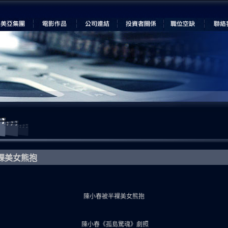
裸美女熊抱
陳小春被半裸美女熊抱
陳小春《孤島驚魂》劇照