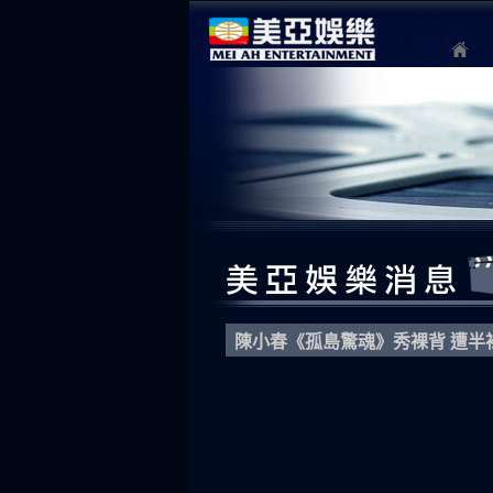
陳小春《孤島驚魂》秀裸背 遭半