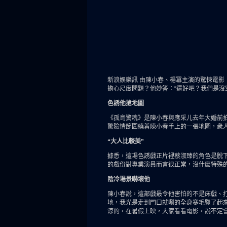
新浪娛樂訊 由陳小春、楊冪主演的驚悚電
擔心尺度問題？他妙答：“還好吧？我們是沒
色誘他搶地圖
《孤島驚魂》是陳小春與應采儿去年大婚前
驚險情節圍繞着陳小春手上的一張地圖，
“大人比較美”
據悉，這場色誘戲正片裡蔡淑臻的角色是脫下
的戲份對專業演員而言很正常，沒什麼特殊
陰冷場景嚇壞他
陳小春說，這部戲最令他害怕的不是床戲、
地，我光是走到門口就唰的全身寒毛豎了起來
涼的，在暑假上映，大家看看電影，說不定會