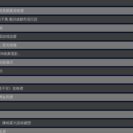
群星匯聚首映禮
千萬 臺詞成都市流行語
名
霖談情說愛
，星光璀璨
08推薦電影」
祝願儀式
功
賣子宮》首映禮
灣金馬獎
、陳柏霖大談叔嫂戀
出席