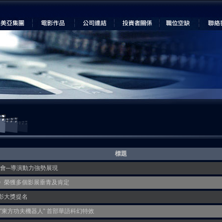
標題
佈會─導演動力強勢展現
》榮獲多個影展垂青及肯定
電影大獎提名
"東方功夫機器人" 首部華語科幻特效