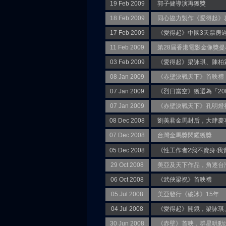
19 Feb 2009
郭子健導演再獲獎
18 Feb 2009
同心協力製作《愛得起》
17 Feb 2009
《愛得起》中國3天票房過
11 Feb 2009
第28屆香港電影金像獎提
03 Feb 2009
《愛得起》梁詠琪、陳柏
08 Jan 2009
《赤壁決戰天下》首映禮
07 Jan 2009
《烈日當空》獲選為「20
07 Jan 2009
《赤壁決戰天下》孔明燈
08 Dec 2008
劉美君金馬封后，大肆慶
07 Dec 2008
台灣金馬獎閃耀獲獎
05 Dec 2008
《性工作者2我不賣身‧我
29 Oct 2008
美亞及天下作品，角逐台
06 Oct 2008
《武俠梁祝》首映禮
05 Jul 2008
美亞發行《破冰》15年
04 Jul 2008
《愛得起》開鏡，梁詠琪
30 Jun 2008
《赤壁》首映，群星哄動